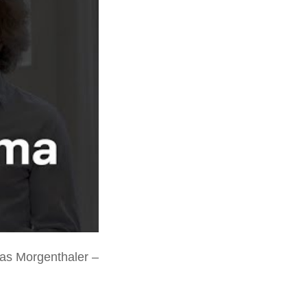
Γ
ias Morgenthaler –