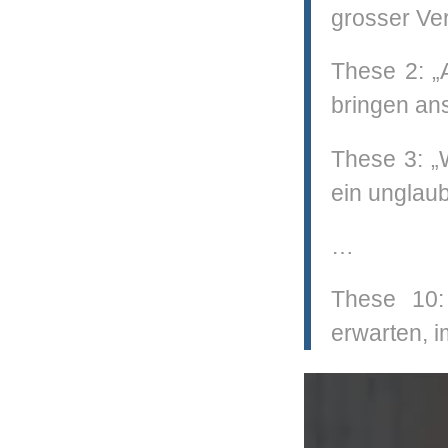
grosser Ve
These 2: „A
bringen an
These 3: „W
ein unglaub
…
These 10: 
erwarten, 