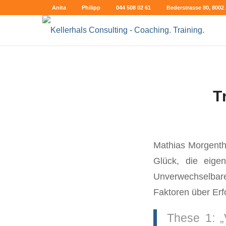
Anita
Philipp
044 508 02 61
Bederstrasse 80, 8002 
T
Mathias Morgentha
Glück, die eige
Unverwechselbar
Faktoren über Erfo
These 1: „